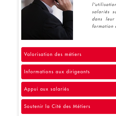
l'utilisat
salariés s
dans leur
formation 
Valorisation des métiers
Informations aux dirigeants
Appui aux salariés
Soutenir la Cité des Métiers